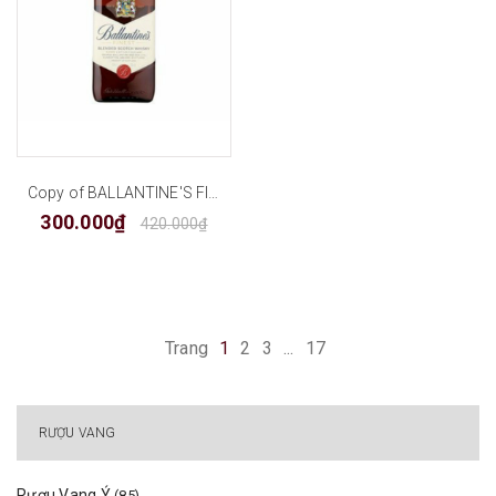
Copy of BALLANTINE'S FINEST
300.000₫
420.000₫
Trang
1
2
3
...
17
RƯỢU VANG
Rượu Vang Ý
(85)