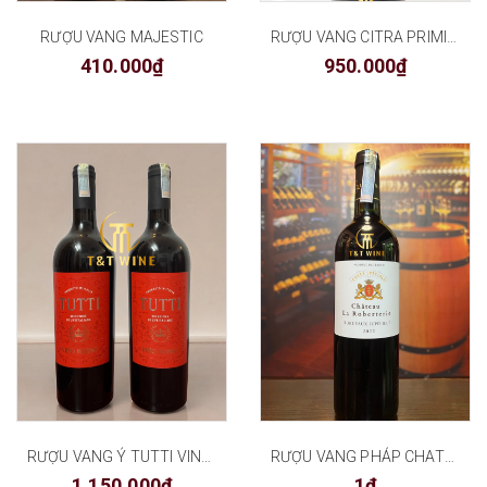
RƯỢU VANG MAJESTIC
RƯỢU VANG CITRA PRIMITIVO TERRE D’ABRUZZO
410.000₫
950.000₫
RƯỢU VANG Ý TUTTI VINO ROSSO
RƯỢU VANG PHÁP CHATEAU LA ROBERTERIE
1.150.000₫
1₫