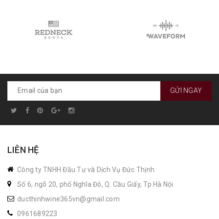
GỬI NGAY
LIÊN HỆ
Công ty TNHH Đầu Tư và Dịch Vụ Đức Thịnh
Số 6, ngõ 20, phố Nghĩa Đô, Q. Cầu Giấy, Tp Hà Nội
ducthinhwine365vn@gmail.com
0961689223