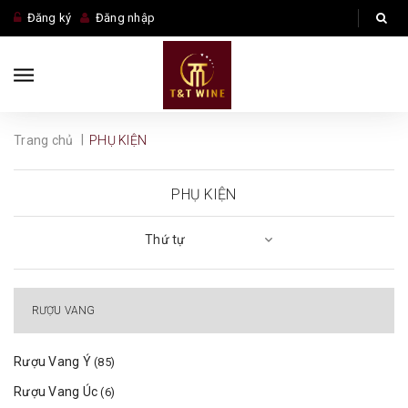
Đăng ký
Đăng nhập
|
Trang chủ
PHỤ KIỆN
PHỤ KIỆN
Thứ tự
RƯỢU VANG
Rượu Vang Ý
(85)
Rượu Vang Úc
(6)