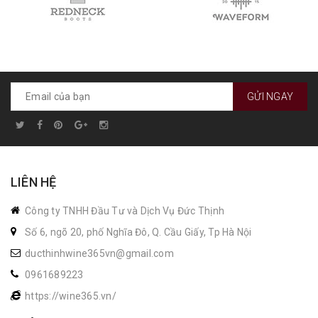
GỬI NGAY
LIÊN HỆ
Công ty TNHH Đầu Tư và Dịch Vụ Đức Thịnh
Số 6, ngõ 20, phố Nghĩa Đô, Q. Cầu Giấy, Tp Hà Nội
ducthinhwine365vn@gmail.com
0961689223
https://wine365.vn/