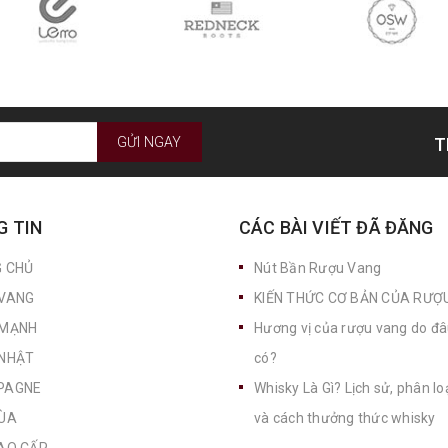
GỬI NGAY
T
 TIN
CÁC BÀI VIẾT ĐÃ ĐĂNG
 CHỦ
Nút Bần Rượu Vang
VANG
KIẾN THỨC CƠ BẢN CỦA RƯỢ
MẠNH
Hương vị của rượu vang do đ
NHẬT
có?
PAGNE
Whisky Là Gì? Lịch sử, phân loại
ÙA
và cách thưởng thức whisky