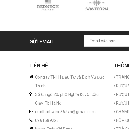
GỬI EMAIL
LIÊN HỆ
THÔNG
Công ty TNHH Đầu Tư và Dịch Vụ Đức
TRANG
Thịnh
RƯỢU 
Số 6, ngõ 20, phố Nghĩa Đô, Q. Cầu
RƯỢU 
Giấy, Tp Hà Nội
RƯỢU 
ducthinhwine365vn@gmail.com
CHAM
0961689223
HỘP Q