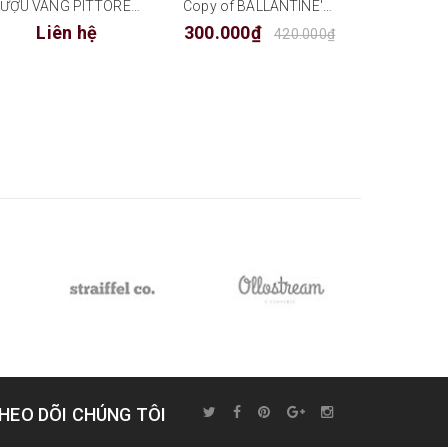
RƯỢU VANG PITTORESCO
Copy of BALLANTINE'S FINEST
Liên hệ
300.000₫
420.000₫
HEO DÕI CHÚNG TÔI