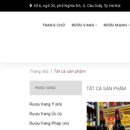
Số 6, ngõ 20, phố Nghĩa Đô, Q. Cầu Giấy, Tp Hà Nội
TRANG CHỦ
RƯỢU VANG
RƯỢU MẠNH
|
Trang chủ
Tất cả sản phẩm
RƯỢU VANG
TẤT CẢ SẢN PHẨM
Rượu Vang Ý
(85)
Rượu Vang Úc
(6)
Rượu Vang Pháp
(45)