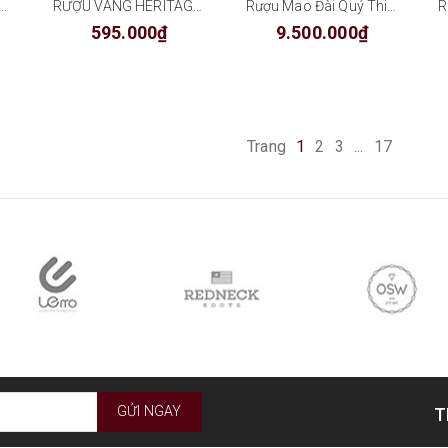
 VANG PANDORA CHAOS
RƯỢU VANG HERITAGE DE MENUTS
Rượu Mao Đài Quý Thiên
595.000₫
9.500.000₫
Trang
1
2
3
...
17
GỬI NGAY
T