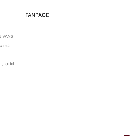
FANPAGE
U VANG
âu mà
, lợi ích