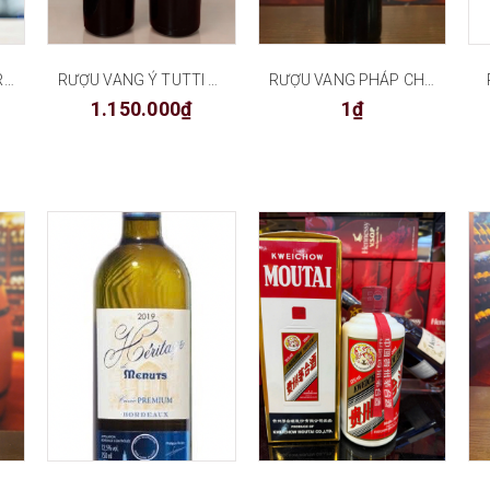
RƯỢU VANG CITRA PRIMITIVO TERRE D’ABRUZZO
RƯỢU VANG Ý TUTTI VINO ROSSO
RƯỢU VANG PHÁP CHATEAU LA ROBERTERIE
1.150.000₫
1₫