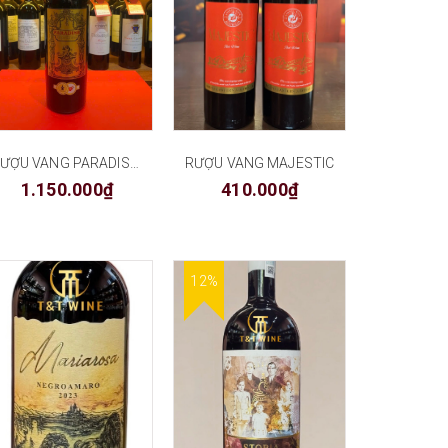
RƯỢU VANG PARADISE APPASSIMENTO
RƯỢU VANG MAJESTIC
1.150.000₫
410.000₫
12%