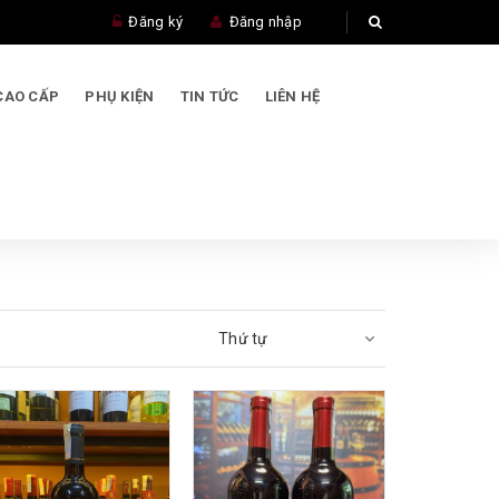
Đăng ký
Đăng nhập
CAO CẤP
PHỤ KIỆN
TIN TỨC
LIÊN HỆ
Thứ tự