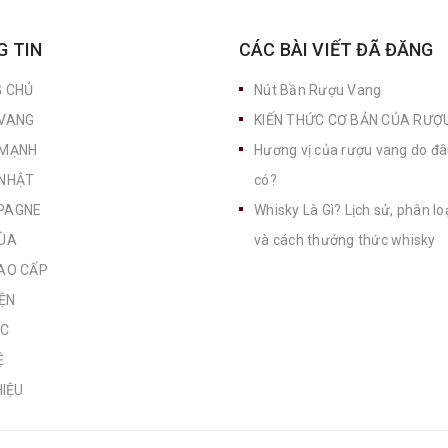
 TIN
CÁC BÀI VIẾT ĐÃ ĐĂNG
 CHỦ
Nút Bần Rượu Vang
VANG
KIẾN THỨC CƠ BẢN CỦA RƯỢ
MẠNH
Hương vị của rượu vang do đ
NHẬT
có?
PAGNE
Whisky Là Gì? Lịch sử, phân loại
ÙA
và cách thưởng thức whisky
AO CẤP
ỆN
ỨC
Ệ
HIỆU