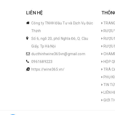
LIÊN HỆ
THÔNG
Công ty TNHH Đầu Tư và Dịch Vụ Đức
TRANG
Thịnh
RƯỢU 
Số 6, ngõ 20, phố Nghĩa Đô, Q. Cầu
RƯỢU 
Giấy, Tp Hà Nội
RƯỢU 
ducthinhwine365vn@gmail.com
CHAM
0961689223
HỘP Q
https://wine365.vn/
TRÀ C
PHỤ KI
TIN T
LIÊN H
GIỚI T