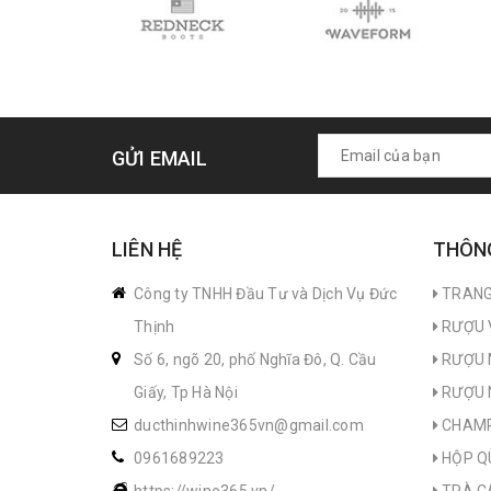
GỬI EMAIL
LIÊN HỆ
THÔNG
Công ty TNHH Đầu Tư và Dịch Vụ Đức
TRANG
Thịnh
RƯỢU 
Số 6, ngõ 20, phố Nghĩa Đô, Q. Cầu
RƯỢU 
Giấy, Tp Hà Nội
RƯỢU 
ducthinhwine365vn@gmail.com
CHAM
0961689223
HỘP Q