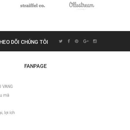
HEO DÕI CHÚNG TÔI
FANPAGE
U VANG
âu mà
, lợi ích