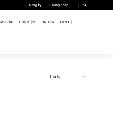
Đăng ký
Đăng nhập
CAO CẤP
PHỤ KIỆN
TIN TỨC
LIÊN HỆ
Thứ tự