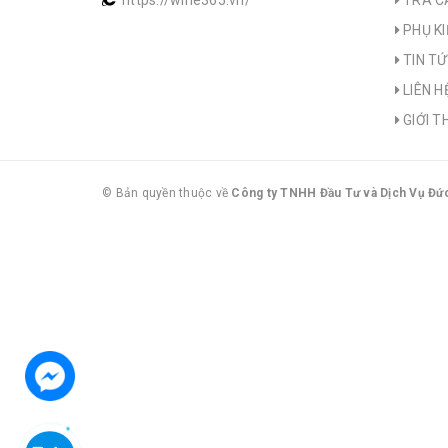
https://wine365.vn/
TRÀ C
PHỤ KI
TIN T
LIÊN H
GIỚI T
© Bản quyền thuộc về
Công ty TNHH Đầu Tư và Dịch Vụ Đứ