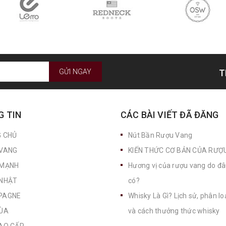
GỬI NGAY
T
 TIN
CÁC BÀI VIẾT ĐÃ ĐĂNG
 CHỦ
Nút Bần Rượu Vang
VANG
KIẾN THỨC CƠ BẢN CỦA RƯỢ
MẠNH
Hương vị của rượu vang do đ
NHẬT
có?
PAGNE
Whisky Là Gì? Lịch sử, phân loại
ÙA
và cách thưởng thức whisky