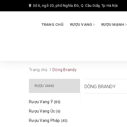
Số 6, ngõ 20, phố Nghĩa Đô, Q. Cầu Giấy, Tp Hà Nội
TRANG CHỦ
RƯỢU VANG
RƯỢU MẠNH
|
Trang chủ
Dòng Brandy
RƯỢU VANG
DÒNG BRANDY
Rượu Vang Ý
(85)
Rượu Vang Úc
(6)
Rượu Vang Pháp
(45)