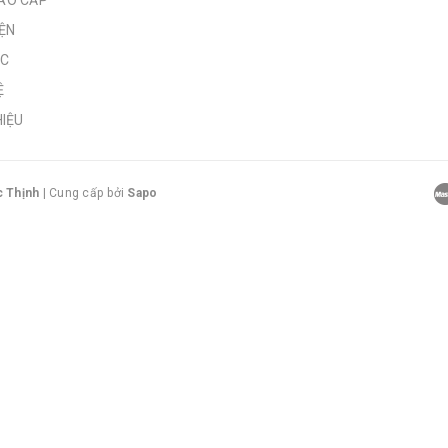
AO CẤP
ỆN
ỨC
Ệ
HIỆU
c Thịnh
|
Cung cấp bởi
Sapo