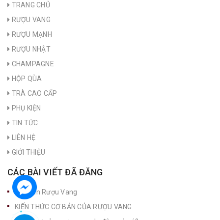
TRANG CHỦ
RƯỢU VANG
RƯỢU MẠNH
RƯỢU NHẬT
CHAMPAGNE
HỘP QÙA
TRÀ CAO CẤP
PHỤ KIỆN
TIN TỨC
LIÊN HỆ
GIỚI THIỆU
CÁC BÀI VIẾT ĐÃ ĐĂNG
Nút Bần Rượu Vang
KIẾN THỨC CƠ BẢN CỦA RƯỢU VANG