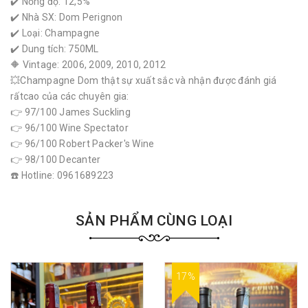
✔️ Nồng độ: 12,5%
✔️ Nhà SX: Dom Perignon
✔️ Loại: Champagne
✔️ Dung tích: 750ML
🔶️ Vintage: 2006, 2009, 2010, 2012
💥Champagne Dom thật sự xuất sắc và nhận được đánh giá
rấtcao của các chuyên gia:
👉 97/100 James Suckling
👉 96/100 Wine Spectator
👉 96/100 Robert Packer's Wine
👉 98/100 Decanter
☎️ Hotline: 0961689223
SẢN PHẨM CÙNG LOẠI
17%