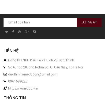
GỬI NGAY
LIÊN HỆ
Công ty TNHH Đầu Tư và Dịch Vụ Đức Thịnh
Số 6, ngõ 20, phố Nghĩa Đô, Q. Cầu Giấy, Tp Hà Nội
ducthinhwine365vn@gmail.com
0961689223
https://wine365.vn/
THÔNG TIN