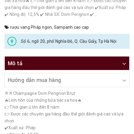
tiệc xa hoa🔥 👉Thời gian ủ lên đến 8 năm 👉 Được các chuyên
gia hàng đầu thế giới đánh giá cao và lựa chọn ✔️Xuất xứ: Pháp
✔️ Nồng độ: 12,5% ✔️ Nhà SX: Dom Perignon ✔️...
rượu vang Pháp ngon
,
Sampanh cao cap
Số 6, ngõ 20, phố Nghĩa Đô, Q. Cầu Giấy, Tp Hà Nội
Mô tả
Hướng dẫn mua hàng
🥂🥂Champagne Dom Perignon Brut
🔥Linh hồn của những bữa tiệc xa hoa🔥
👉Thời gian ủ lên đến 8 năm
👉 Được các chuyên gia hàng đầu thế giới đánh giá cao và lựa
chọn
✔️Xuất xứ: Pháp