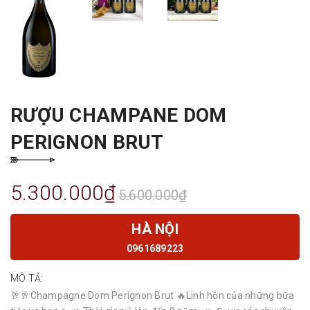
RƯỢU CHAMPANE DOM
PERIGNON BRUT
5.300.000₫
5.600.000₫
HÀ NỘI
0961689223
MÔ TẢ:
🥂🥂Champagne Dom Perignon Brut 🔥Linh hồn của những bữa