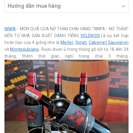
Hướng dẫn mua hàng
NINFA
- MÓN QUÀ CỦA NỮ THẦN CHAI VANG "NINFA - NỮ THẦN"
ĐẾN TỪ NHÀ SẢN XUẤT DANH TIẾNG
VELENOSI
.Là sự kết hợp
hoàn hảo của 4 giống nho là
Merlot
,
Syrah
,
Cabernet Sauvignon
và
Montepulciano
. Rượu được ủ trong thùng gỗ sồi từ 18 đến 24
tháng, thêm thời gian nghỉ trong chai 3 tháng.