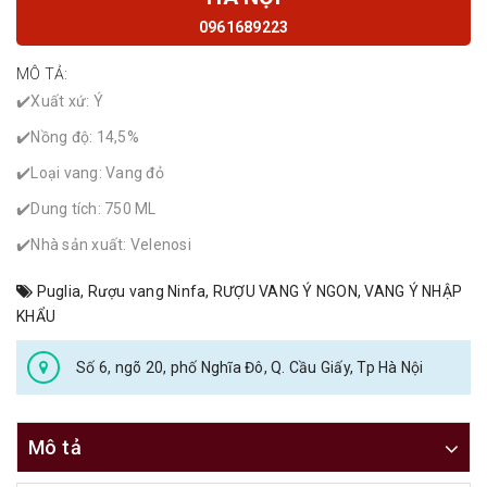
0961689223
MÔ TẢ:
✔️Xuất xứ: Ý
✔️Nồng độ: 14,5%
✔️Loại vang: Vang đỏ
✔️Dung tích: 750 ML
✔️Nhà sản xuất: Velenosi
Puglia
,
Rượu vang Ninfa
,
RƯỢU VANG Ý NGON
,
VANG Ý NHẬP
KHẨU
Số 6, ngõ 20, phố Nghĩa Đô, Q. Cầu Giấy, Tp Hà Nội
Mô tả