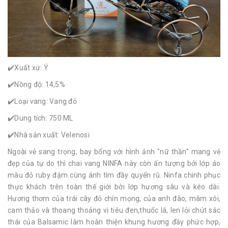
✔️Xuất xứ: Ý
✔️Nồng độ: 14,5%
✔️Loại vang: Vang đỏ
✔️Dung tích: 750 ML
✔️Nhà sản xuất: Velenosi
Ngoài vẻ sang trọng, bay bổng với hình ảnh "nữ thần" mang vẻ
đẹp của tự do thì chai vang NINFA này còn ấn tượng bởi lớp áo
màu đỏ ruby đậm cùng ánh tím đầy quyến rũ. Ninfa chinh phục
thực khách trên toàn thế giới bởi lớp hương sâu và kéo dài.
Hương thơm của trái cây đỏ chín mọng, của anh đào, mâm xôi,
cam thảo và thoang thoảng vị tiêu đen,thuốc lá, len lỏi chút sắc
thái của Balsamic làm hoàn thiện khung hương đầy phức hợp,