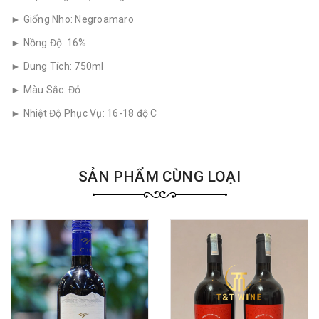
► Giống Nho: Negroamaro
► Nồng Độ: 16%
► Dung Tích: 750ml
► Màu Sắc: Đỏ
► Nhiệt Độ Phục Vụ: 16-18 độ C
SẢN PHẨM CÙNG LOẠI