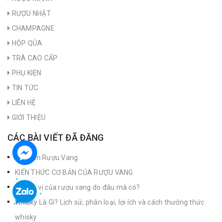
RƯỢU NHẬT
CHAMPAGNE
HỘP QÙA
TRÀ CAO CẤP
PHỤ KIỆN
TIN TỨC
LIÊN HỆ
GIỚI THIỆU
CÁC BÀI VIẾT ĐÃ ĐĂNG
Nút Bần Rượu Vang
KIẾN THỨC CƠ BẢN CỦA RƯỢU VANG
Hương vị của rượu vang do đâu mà có?
Whisky Là Gì? Lịch sử, phân loại, lợi ích và cách thưởng thức
whisky