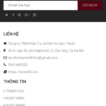
GỬI NGAY
LIÊN HỆ
Công ty TNHH Đầu Tư và Dịch Vụ Đức Thịnh
Số 6, ngõ 20, phố Nghĩa Đô, Q. Cầu Giấy, Tp Hà Nội
ducthinhwine365vn@gmail.com
0961689223
https://wine365.vn/
THÔNG TIN
TRANG CHỦ
RƯỢU VANG
RƯỢU MẠNH