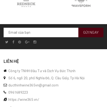
GỬI NGAY
LIÊN HỆ
Công ty TNHH Đầu Tư và Dịch Vụ Đức Thịnh
Số 6, ngõ 20, phố Nghĩa Đô, Q. Cầu Giấy, Tp Hà Nội
ducthinhwine365vn@gmail.com
0961689223
https://wine365.vn/